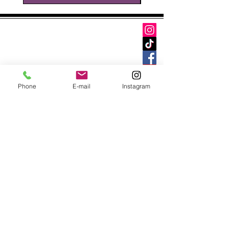
À propos de nous
Contact
Livraison et retours
FAQ
Phone
E-mail
Instagram
Carte cadeaux
Point fidéli
té
Restez informé de nos promotions et
nouveautés