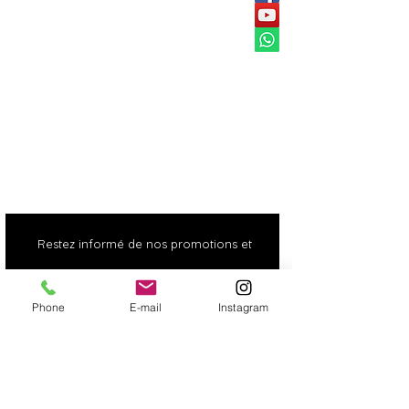
Livraison et retours
FAQ
Carte cadeaux
Point fidéli
té
Restez informé de nos promotions et
nouveautés
Phone
E-mail
Instagram
SOUSCRIRE