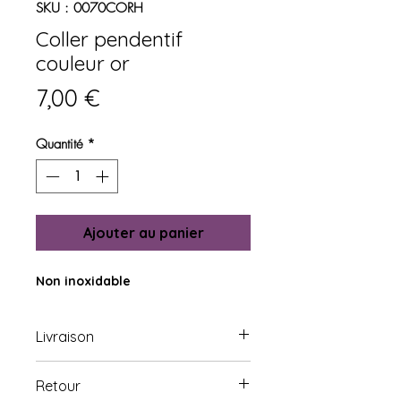
SKU : 0070CORH
Coller pendentif
couleur or
Prix
7,00 €
Quantité
*
Ajouter au panier
Non inoxidable
Livraison
Livraison sous 2-3 jours ouvrés en
Retour
France