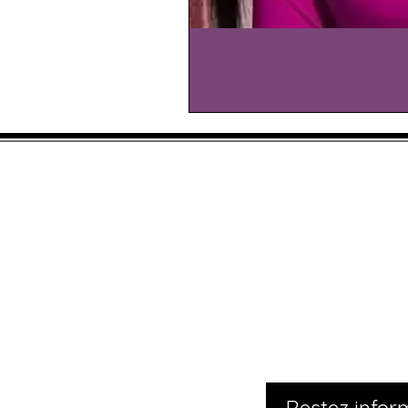
À propos de nous
Contact
Livraison et retours
FAQ
Restez infor